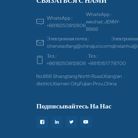
СВЯЗАТЬСЯ С НАМИ
WhatsApp :
WhatsApp :
wechat: JENNY-
+8618250812806
8866
Электронная почта :
Электронная 
chenxiaofang@chinajuci.com
qinxianhui@
Тел. :
Тел. :
+8618250812806
+8615151778700
No.666 Shangtang North Road,Xiang’an
district,Xiamen City,Fujian Prov.,China
Подписывайтесь На Нас