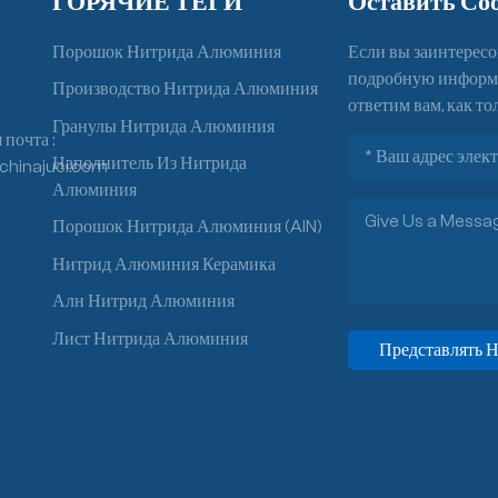
ГОРЯЧИЕ ТЕГИ
Оставить Со
Порошок Нитрида Алюминия
Если вы заинтересо
подробную информац
Производство Нитрида Алюминия
ответим вам, как то
Гранулы Нитрида Алюминия
почта :
Наполнитель Из Нитрида
chinajuci.com
Алюминия
Порошок Нитрида Алюминия (AlN)
Нитрид Алюминия Керамика
Алн Нитрид Алюминия
Лист Нитрида Алюминия
Представлять Н