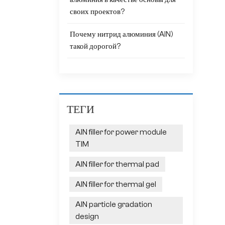
своих проектов?
Почему нитрид алюминия (AlN)
такой дорогой?
ТЕГИ
AlN filler for power module
TIM
AlN filler for thermal pad
AlN filler for thermal gel
AlN particle gradation
design