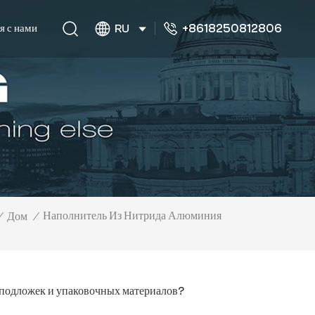
+8618250812806
я с нами
RU
Наполнитель Из Нитрида Алюминия
/
Дом
/
 подложек и упаковочных материалов?