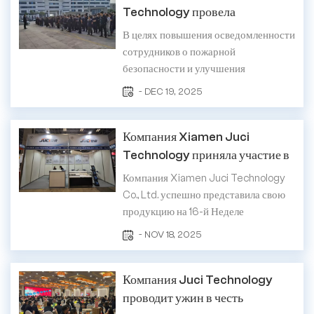
мероприятии была оживленной,
Technology провела
наполненной смехом и радостью.
противопожарные учения для
В целях повышения осведомленности
Сотрудники тщательн...
повышения уровня
сотрудников о пожарной
безопасности на рабочем месте.
безопасности и улучшения
возможностей реагирования на
- DEC 19, 2025
чрезвычайные ситуации компания
Xiamen Juci Technology Co., Ltd.
Компания Xiamen Juci
недавно успешно провела
общекорпоративные учения по
Technology приняла участие в
действиям в случае пожара. Учения
16-й Неделе
Компания Xiamen Juci Technology
были сосредоточены на двух
высокофункциональных
Co., Ltd. успешно представила свою
ключевых пра...
материалов в Японии
продукцию на 16-й Неделе
высокофункциональных материалов,
- NOV 18, 2025
которая проходила в выставочном
центре Makuhari Messe в Японии с
Компания Juci Technology
12 по 14 ноября 2025 года. Будучи
ведущим ежегодным мероприятием в
проводит ужин в честь
области высокопроизводительных