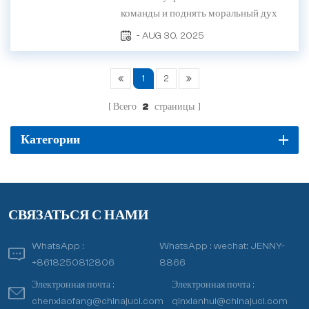
спе...
команды и поднять моральный дух
сотрудников, компания Xiamen Juci
- AUG 30, 2025
Technology Co., Ltd. организовала 30
августа летнее тимбилдинговое
1
2
мероприятие под девизом «Вместе
плывём по течению, единым фронтом
Всего
2
страницы
движемся вперёд&ra...
Категории
СВЯЗАТЬСЯ С НАМИ
WhatsApp :
WhatsApp :
wechat: JENNY-
+8618250812806
8866
Электронная почта :
Электронная почта :
chenxiaofang@chinajuci.com
qinxianhui@chinajuci.com