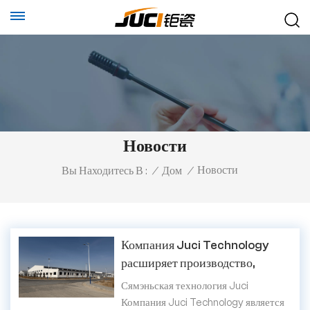
Новости
Новости
Вы Находитесь В :
/
Дом
/
Компания Juci Technology
расширяет производство,
открывая новый завод во
Сямэньская технология Juci
Внутренней Монголии.
Компания Juci Technology является