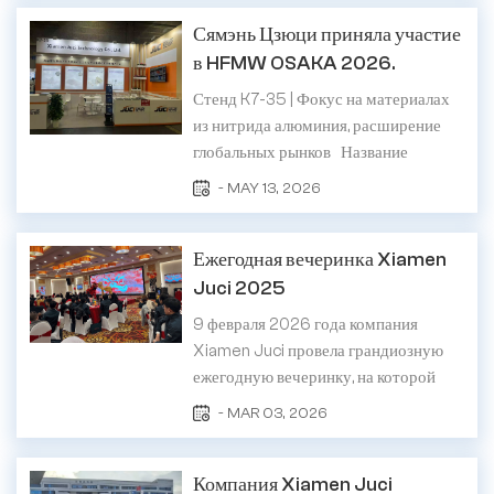
экономического и технологического
Сямэнь Цзюци приняла участие
развития. Это событие знаменует
собой запуск крупномасштабного
в HFMW OSAKA 2026.
коммерческого производства
Стенд K7-35 | Фокус на материалах
высокочис...
из нитрида алюминия, расширение
глобальных рынков Название
выставки：Неделя
- MAY 13, 2026
высокофункциональных материалов
OSAKA 2026 Дата：13–15 мая 2026
Ежегодная вечеринка Xiamen
г. Место проведения：INTEX Осака,
Япония Стенд Juci № K7-35 С 13 по
Juci 2025
15 мая 2026 года в выставочном
9 февраля 2026 года компания
центре...
Xiamen Juci провела грандиозную
ежегодную вечеринку, на которой
сотрудники собрались, чтобы
- MAR 03, 2026
отметить усердную работу и
выдающиеся достижения
Компания Xiamen Juci
прошедшего года. Атмосфера на