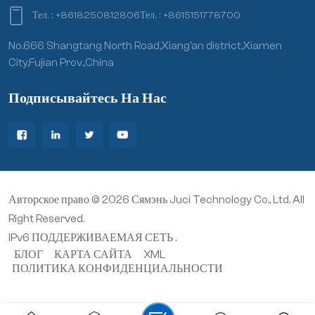
Тел. :
+8618250812806
Тел. :
+8615151778700
No.666 Shangtang North Road,Xiang’an district,Xiamen
City,Fujian Prov.,China
Подписывайтесь На Нас
Авторское право © 2026 Сямэнь Juci Technology Co., Ltd. All
Right Reserved.
IPv6 ПОДДЕРЖИВАЕМАЯ СЕТЬ .
БЛОГ
КАРТА САЙТА
XML
ПОЛИТИКА КОНФИДЕНЦИАЛЬНОСТИ