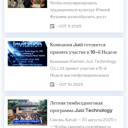
фестиваля середины осени
Чтобы популяризировать
материалов в...
2025 года
традиционную культуру Южной
Фуцзяни, разнообразить досуг
сотрудников и укрепить
- OCT 11, 2025
сплоченность команды, компания
Xiamen Juci Technology Co., Ltd.
Компания Juci готовится
(далее именуемая «Juci») недавно
провела грандиозный ужин в честь
принять участие в 16-й Неделе
Праздника середины осени. Все
высокофункциональных
Компания Xiamen Juci Technology
сотрудники собрались вмес...
материалов в Токио.
Co., Ltd. примет участие в 16-й
Неделе высокофункциональных
материалов в Токио (Япония), где
- OCT 10, 2025
представит свои ведущие
высокопроизводительные
Летняя тимбилдинговая
керамические материалы на основе
нитрида алюминия и инновационные
программа Juci Technology
решения. Будучи одной из
2025 года завершилась полным
Сямэнь, Китай — 30 августа 2025 г.
крупнейших и наиболее влиятельных
успехом
— Чтобы укрепить сплочённость