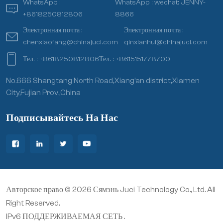
WhatsApp :
WhatsApp :
wechat: JENNY-
+8618250812806
8866
Электронная почта :
Электронная почта :
chenxiaofang@chinajuci.com
qinxianhui@chinajuci.com
Тел. :
+8618250812806
Тел. :
+8615151778700
No.666 Shangtang North Road,Xiang’an district,Xiamen
City,Fujian Prov.,China
Подписывайтесь На Нас
Авторское право © 2026 Сямэнь Juci Technology Co., Ltd. All
Right Reserved.
IPv6 ПОДДЕРЖИВАЕМАЯ СЕТЬ .