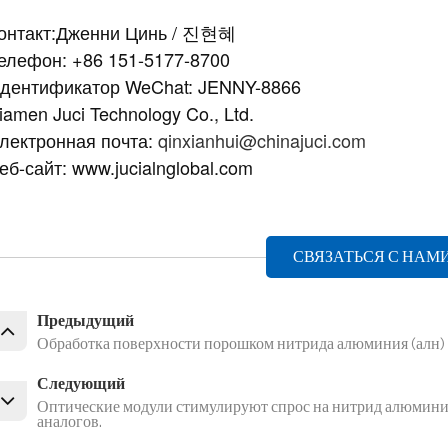
онтакт:
Дженни Цинь / 진현혜
елефон: +86 151-5177-8700
дентификатор WeChat: JENNY-8866
iamen Juci Technology Co., Ltd.
лектронная почта:
qinxianhui@chinajuci.com
еб-сайт: www.jucialnglobal.com
СВЯЗАТЬСЯ С НАМ
Предыдущий
Обработка поверхности порошком нитрида алюминия (алн)
Следующий
Оптические модули стимулируют спрос на нитрид алюминия
аналогов.