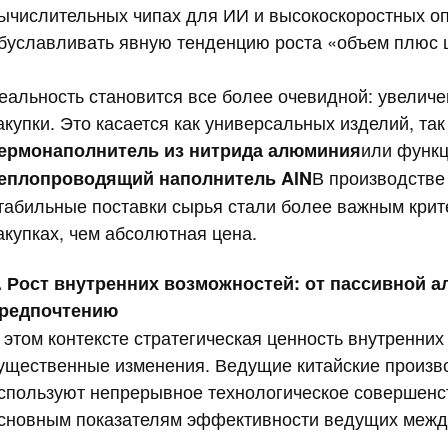
ычислительных чипах для ИИ и высокоскоростных о
буславливать явную тенденцию роста «объем плюс ц
еальность становится все более очевидной: увеличен
акупки. Это касается как универсальных изделий, та
или функ
ермонаполнитель из нитрида алюминия
В производстве
еплопроводящий наполнитель AlN
табильные поставки сырья стали более важным крит
акупках, чем абсолютная цена.
I. Рост внутренних возможностей: от пассивной 
редпочтению
 этом контексте стратегическая ценность внутренних
ущественные изменения. Ведущие китайские производ
спользуют непрерывное технологическое совершенст
сновным показателям эффективности ведущих межд