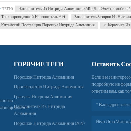
Наполнитель Из Нитрида Алюминия (AlN) Для Электромобилей
ТЕГИ :
Теплопроводящий Наполнитель AlN
Заполнитель Зазоров Из Нитрид
Китайский Поставщик Порошка Нитрида Алюминия
6. Керамика И
ГОРЯЧИЕ ТЕГИ
Оставить Со
Порошок Нитрида Алюминия
Если вы заинтересо
подробную информац
Производство Нитрида Алюминия
ответим вам, как то
Гранулы Нитрида Алюминия
почта :
Наполнитель Из Нитрида
chinajuci.com
Алюминия
Порошок Нитрида Алюминия (AlN)