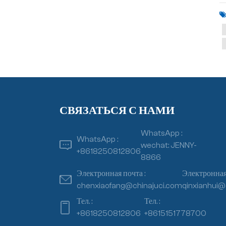
СВЯЗАТЬСЯ С НАМИ
WhatsApp :
WhatsApp :
wechat: JENNY-
+8618250812806
8866
Электронная почта :
Электронная 
chenxiaofang@chinajuci.com
qinxianhui@
Тел. :
Тел. :
+8618250812806
+8615151778700