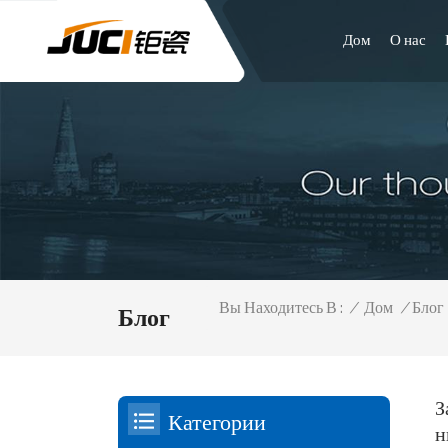
Дом
О нас
/
Дом
/
Блог
Вы Находитесь В :
Блог
З
Категории
н