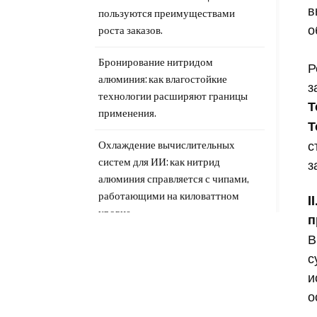
в
пользуются преимуществами
о
роста заказов.
Бронирование нитридом
Р
алюминия: как влагостойкие
з
технологии расширяют границы
Т
применения.
Т
с
Охлаждение вычислительных
з
систем для ИИ: как нитрид
алюминия справляется с чипами,
работающими на киловаттном
I
уровне.
п
В
От «сельской дороги» до
с
«супермагистрали»: как нитрид
и
алюминия меняет подход к
о
терморегулированию.