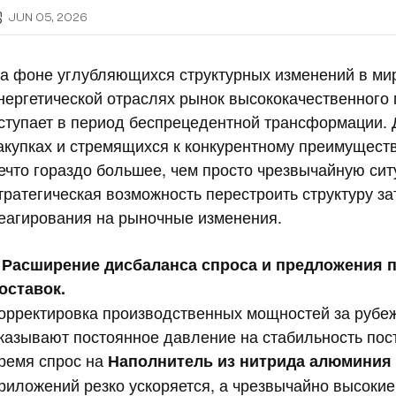
JUN 05, 2026
а фоне углубляющихся структурных изменений в ми
нергетической отраслях рынок высококачественного
ступает в период беспрецедентной трансформации.
акупках и стремящихся к конкурентному преимуществ
ечто гораздо большее, чем просто чрезвычайную сит
тратегическая возможность перестроить структуру за
еагирования на рыночные изменения.
. Расширение дисбаланса спроса и предложения 
оставок.
орректировка производственных мощностей за рубеж
казывают постоянное давление на стабильность пост
ремя спрос на
Наполнитель из нитрида алюминия 
риложений резко ускоряется, а чрезвычайно высокие