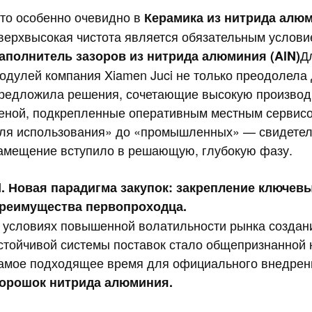
то особенно очевидно в
Керамика из нитрида алю
верхвысокая чистота является обязательным услови
Д
аполнитель зазоров из нитрида алюминия (AlN)
одулей компания Xiamen Juci не только преодолела 
редложила решения, сочетающие высокую производи
еной, подкрепленные оперативным местным сервисо
ля использования» до «промышленных» — свидетельс
амещение вступило в решающую, глубокую фазу.
II. Новая парадигма закупок: закрепление ключе
реимущества первопроходца.
 условиях повышенной волатильности рынка созда
стойчивой системы поставок стало общепризнанной 
амое подходящее время для официального внедрен
орошок нитрида алюминия.