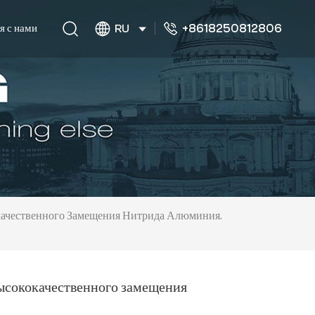
+8618250812806
я с нами
RU
качественного Замещения Нитрида Алюминия.
высококачественного замещения