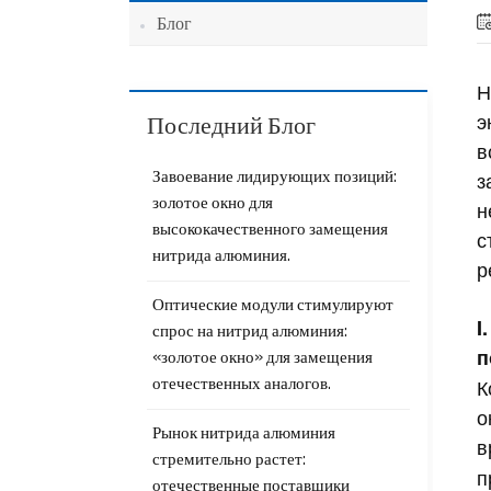
Блог
Н
э
Последний Блог
в
з
Завоевание лидирующих позиций:
золотое окно для
н
высококачественного замещения
с
нитрида алюминия.
р
Оптические модули стимулируют
I
спрос на нитрид алюминия:
п
«золотое окно» для замещения
К
отечественных аналогов.
о
Рынок нитрида алюминия
в
стремительно растет:
п
отечественные поставщики