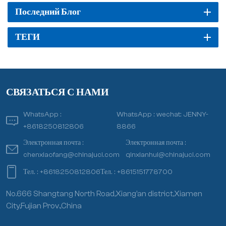
Последний Блог
ТЕГИ
СВЯЗАТЬСЯ С НАМИ
WhatsApp :
WhatsApp :
wechat: JENNY-
+8618250812806
8866
Электронная почта :
Электронная почта :
chenxiaofang@chinajuci.com
qinxianhui@chinajuci.com
Тел. :
+8618250812806
Тел. :
+8615151778700
No.666 Shangtang North Road,Xiang’an district,Xiamen
City,Fujian Prov.,China