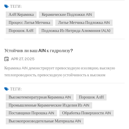
высокой теплопроводностью, низкой диэлектрической
ТЕГИ :
проницаемостью, низкими диэлектрическими потерями, отличной
АлН Керамика
Керамические Подложки AlN
элект...
Процесс Литья Метчика
Литье Метчика Подложка AlN
Порошок АлН
Подложка Из Нитрида Алюминия (ALN)
Устойчив ли ваш AlN к гидролизу?
APR 27, 2025
Керамика AlN демонстрирует превосходную изоляцию, высокую
теплопроводность, превосходную устойчивость к высоким
температурам, коррозионную стойкость и коэффициент теплового
расширения, который соответствует кремнию, что делает ее
ТЕГИ :
идеальным теплоотводящим и упаковочным материалом для нового
Высокотемпературная Керамика AlN
Порошок АлН
поколения...
Промышленные Керамические Изделия Из AlN
Поставщики Порошка AlN
Обработка Поверхности AlN
Высокопроизводительные Материалы AlN