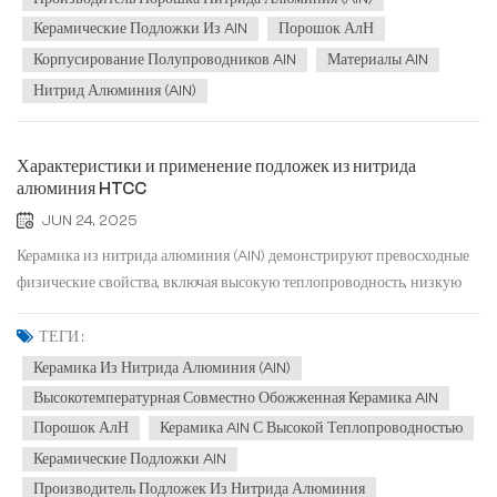
упаковочных подложек. К...
Керамические Подложки Из AlN
Порошок АлН
Корпусирование Полупроводников AlN
Материалы AlN
Нитрид Алюминия (AlN)
Характеристики и применение подложек из нитрида
алюминия HTCC
JUN 24, 2025
Керамика из нитрида алюминия (AlN) демонстрируют превосходные
физические свойства, включая высокую теплопроводность, низкую
диэлектрическую постоянную, высокую прочность, высокую
твердость, нетоксичность и коэффициент теплового расширения,
ТЕГИ :
аналогичный коэффициенту кремния. Кроме того, они демонстрир...
Керамика Из Нитрида Алюминия (AlN)
Высокотемпературная Совместно Обожженная Керамика AlN
Порошок АлН
Керамика AlN С Высокой Теплопроводностью
Керамические Подложки AlN
Производитель Подложек Из Нитрида Алюминия