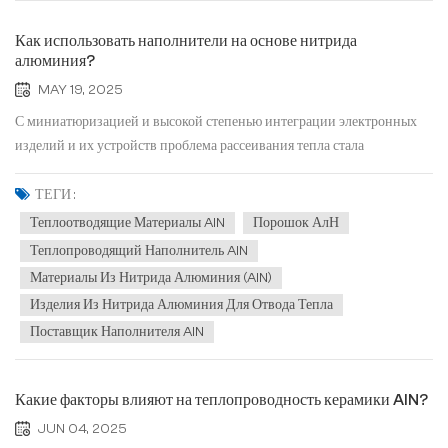
Как использовать наполнители на основе нитрида
алюминия?
MAY 19, 2025
С миниатюризацией и высокой степенью интеграции электронных
изделий и их устройств проблема рассеивания тепла стала
существенным узким местом, ограничивающим развитие
электронных технологий, что определяет эффективность рассеивания
ТЕГИ :
тепла теплопроводящими материалами, такими как
Теплоотводящие Материалы AlN
Порошок АлН
теплопроводящие компо...
Теплопроводящий Наполнитель AlN
Материалы Из Нитрида Алюминия (AlN)
Изделия Из Нитрида Алюминия Для Отвода Тепла
Поставщик Наполнителя AlN
Какие факторы влияют на теплопроводность керамики AlN?
JUN 04, 2025