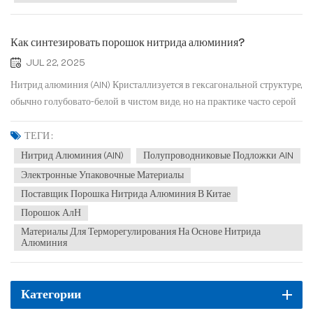
Как синтезировать порошок нитрида алюминия?
JUL 22, 2025
Нитрид алюминия (AlN) Кристаллизуется в гексагональной структуре,
обычно голубовато-белой в чистом виде, но на практике часто серой
или слегка белой. Будучи высокоэффективным передовым
керамическим материалом, нитрид алюминия (AlN) обладает
ТЕГИ :
исключительной теплопроводностью, надежной электроизоляцией...
Нитрид Алюминия (AlN)
Полупроводниковые Подложки AlN
Электронные Упаковочные Материалы
Поставщик Порошка Нитрида Алюминия В Китае
Порошок АлН
Материалы Для Терморегулирования На Основе Нитрида
Алюминия
Категории