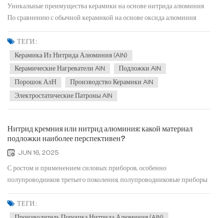
Уникальные преимущества керамики на основе нитрида алюминия
По сравнению с обычной керамикой на основе оксида алюминия
(Al₂O₃), керамика из нитрида алюминия (AlN) предлагают следующие
отличительные преимущества: Самым значительным преимуществом
ТЕГИ :
AlN является его чрезвычайно высокая теплопроводность,...
Керамика Из Нитрида Алюминия (AlN)
Керамические Нагреватели AlN
Подложки AlN
Порошок АлН
Производство Керамики AlN
Электростатические Патроны AlN
Нитрид кремния или нитрид алюминия: какой материал
подложки наиболее перспективен?
JUN 16, 2025
С ростом и применением силовых приборов, особенно
полупроводников третьего поколения, полупроводниковые приборы
постепенно развиваются в сторону высокой мощности,
миниатюризации, интеграции и многофункциональности. Это
ТЕГИ :
предъявляет более высокие требования к производительности
Производитель Порошка Нитрида Алюминия (AlN)