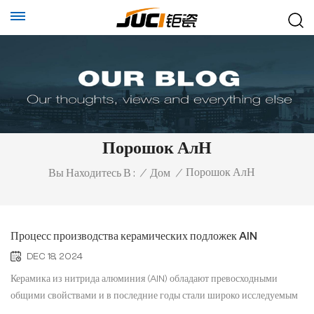
Порошок АлН
Порошок АлН
Вы Находитесь В :
/
Дом
/
Процесс производства керамических подложек AlN
DEC 18, 2024
Керамика из нитрида алюминия (AlN) обладают превосходными
общими свойствами и в последние годы стали широко исследуемым
передовым керамическим материалом нового поколения. Он обладает