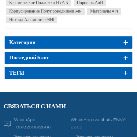
упаковочных подложек. К...
Керамические Подложки Из AlN
Порошок АлН
Корпусирование Полупроводников AlN
Материалы AlN
Нитрид Алюминия (AlN)
Категории
Последний Блог
ТЕГИ
СВЯЗАТЬСЯ С НАМИ
WhatsApp :
WhatsApp :
wechat: JENNY-
+8618250812806
8866
Электронная почта :
Электронная почта :