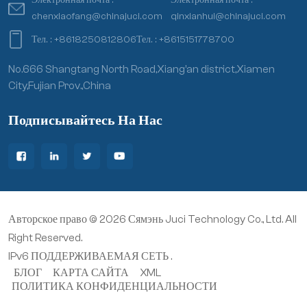
chenxiaofang@chinajuci.com
qinxianhui@chinajuci.com
Тел. :
+8618250812806
Тел. :
+8615151778700
No.666 Shangtang North Road,Xiang’an district,Xiamen
City,Fujian Prov.,China
Подписывайтесь На Нас
Авторское право © 2026 Сямэнь Juci Technology Co., Ltd. All
Right Reserved.
IPv6 ПОДДЕРЖИВАЕМАЯ СЕТЬ .
БЛОГ
КАРТА САЙТА
XML
ПОЛИТИКА КОНФИДЕНЦИАЛЬНОСТИ