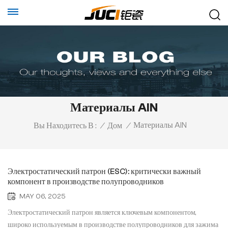
Материалы AlN
Материалы AlN
Вы Находитесь В :
/
Дом
/
Электростатический патрон (ESC): критически важный
компонент в производстве полупроводников
MAY 06, 2025
Электростатический патрон является ключевым компонентом,
широко используемым в производстве полупроводников для зажима