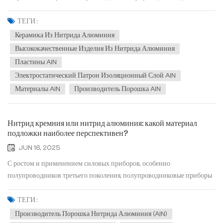
и позиционирования полупроводниковых чипов. В прошлом
китайская полупроводниковая промышленность в основном
ТЕГИ :
полагалась на импорт электростатических зажимных патронов, что
Керамика Из Нитрида Алюминия
создавало...
Высококачественные Изделия Из Нитрида Алюминия
Пластины AlN
Электростатический Патрон Изоляционный Слой AlN
Материалы AlN
Производитель Порошка AlN
Нитрид кремния или нитрид алюминия: какой материал
подложки наиболее перспективен?
JUN 16, 2025
С ростом и применением силовых приборов, особенно
полупроводников третьего поколения, полупроводниковые приборы
постепенно развиваются в сторону высокой мощности,
миниатюризации, интеграции и многофункциональности. Это
ТЕГИ :
предъявляет более высокие требования к производительности
Производитель Порошка Нитрида Алюминия (AlN)