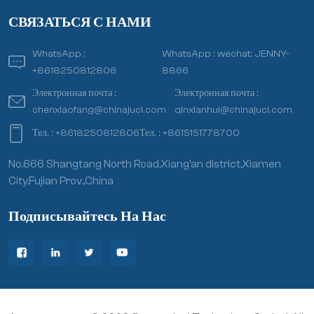
СВЯЗАТЬСЯ С НАМИ
WhatsApp :
WhatsApp :
wechat: JENNY-
+8618250812806
8866
Электронная почта :
Электронная почта :
chenxiaofang@chinajuci.com
qinxianhui@chinajuci.com
Тел. :
+8618250812806
Тел. :
+8615151778700
No.666 Shangtang North Road,Xiang’an district,Xiamen
City,Fujian Prov.,China
Подписывайтесь На Нас