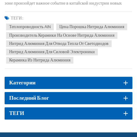
зоне произойдет важное событие в китайской индустрии новых
материалов — официальный ввод в эксплуатацию нового объекта.
JuciТехнологическая производственная база (Внутренняя Монголия),
ТЕГИ :
фаза I. Производственная база во Внутрен...
Теплопроводность AlN
Цена Порошка Нитрида Алюминия
Производитель Керамики На Основе Нитрида Алюминия
Нитрид Алюминия Для Отвода Тепла От Светодиодов
Нитрид Алюминия Для Силовой Электроники
Керамика Из Нитрида Алюминия
Категории
Последний Блог
ТЕГИ