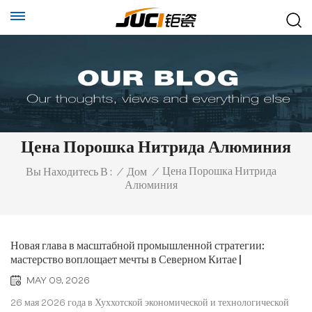
Цена Порошка Нитрида Алюминия
Цена Порошка Нитрида
Вы Находитесь В :
/
Дом
/
Алюминия
Новая глава в масштабной промышленной стратегии:
мастерство воплощает мечты в Северном Китае |
Приближается торжественное открытие первой фазы
MAY 09, 2026
производственной базы Juci Technology (Внутренняя
Монголия)
26 мая 2026 года в Хуххотской экономической и технологической