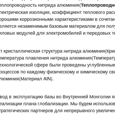
еплопроводность нитрида алюминия
(
Теплопроводн
лектрическая изоляция,
коэффициент теплового ра
орошими коррозионными характеристиками в сочетан
вляется незаменимым базовым материалом для полу
иловых модулей для электромобилей и передовых те
От
кристаллическая структура нитрида алюминия
(
Кри
емпература плавления нитрида алюминия
(
Температ
ехнологической сфере были проведены углубленные
роцессов по каждому физическому и химическому св
люминия
(
Материал AlN
).
вод в эксплуатацию базы во Внутренней Монголии 
еализации плана глобализации. Мы будем использо
тратегических партнеров для непрерывного увелич