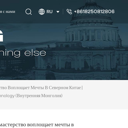
+8618250812806
я с нами
RU
тво Воплощает Мечты В Северном Китае |
hnology (Внутренняя Монголия)
мастерство воплощает мечты в