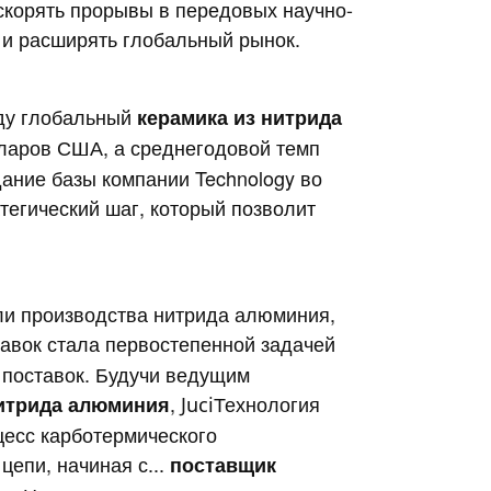
скорять прорывы в передовых научно-
и ​​расширять глобальный рынок.
оду глобальный
керамика из нитрида
ларов США, а среднегодовой темп
ание базы компании Technology во
тегический шаг, который позволит
ли производства нитрида алюминия,
авок стала первостепенной задачей
 поставок. Будучи ведущим
,
Технология
нитрида алюминия
Juci
цесс карботермического
цепи, начиная с...
поставщик