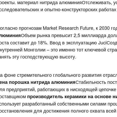
роекты.
материал нитрида алюминия
Отслеживать, у
сследовательских и опытно-конструкторских работах 
огласно прогнозам Market Research Future, к 2030 г
Объем рынка превысит 2,5 миллиарда дол
люминия
оста составит до 18%. Ввод в эксплуатацию
Juci
Созд
нутренней Монголии – это именно тот ключевой стра
анять эту господствующую высоту.
а фоне стремительного глобального развития отрас
Стабильность пост
ена порошка нитрида алюминия
ля предприятий, работающих в нисходящей цепочке
оставщиком
производитель керамики на основе 
спользует разработанный собственными силами про
осстановления для достижения полного охвата всей 