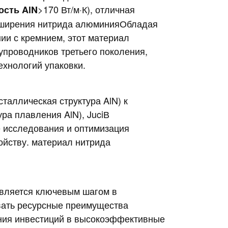
>170 Вт/м·К), отличная
ость AlN
сширения нитрида алюминия
Обладая
ии с кремнием, этот материал
проводников третьего поколения,
хнологий упаковки.
сталлическая структура AlN
) к
ура плавления AlN
),
Juci
В
 исследования и оптимизация
ойству.
материал нитрида
является ключевым шагом в
вать ресурсные преимущества
ения инвестиций в высокоэффективные