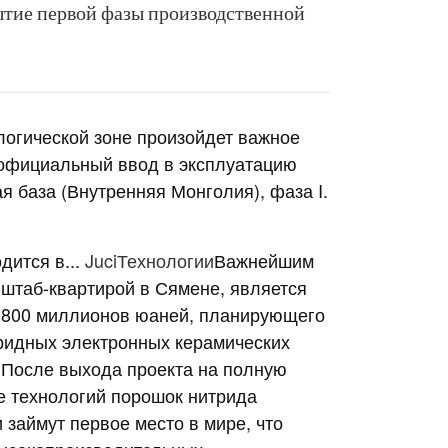
ытие первой фазы производственной
ологической зоне произойдет важное
 официальный ввод в эксплуатацию
я база (Внутренняя Монголия), фаза I.
дится в...
Juci
Технологии
Важнейшим
 штаб-квартирой в Сямене, является
в 800 миллионов юаней, планирующего
ридных электронных керамических
. После выхода проекта на полную
е технологий
порошок нитрида
займут первое место в мире, что