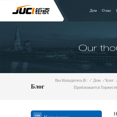
Дом
О нас
/
Дом
/
Блог
Вы Находитесь В :
Блог
Приближается Торжеств
Н