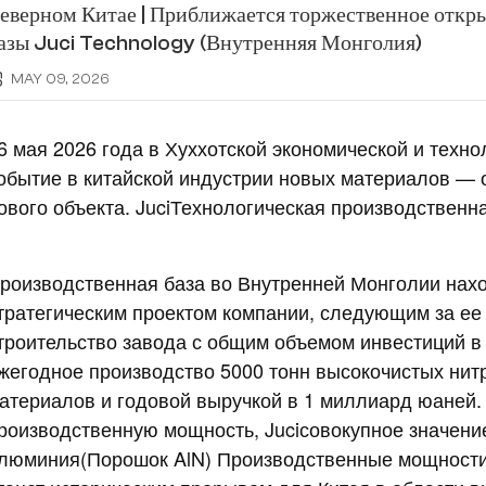
еверном Китае | Приближается торжественное откр
азы Juci Technology (Внутренняя Монголия)
MAY 09, 2026
6 мая 2026 года в Хуххотской экономической и техн
обытие в китайской индустрии новых материалов —
ового объекта.
Juci
Технологическая производственна
роизводственная база во Внутренней Монголии нахо
тратегическим проектом компании, следующим за ее
троительство завода с общим объемом инвестиций 
жегодное производство 5000 тонн высокочистых нит
атериалов и годовой выручкой в ​​1 миллиард юаней
роизводственную мощность,
Juci
совокупное значени
люминия
(
Порошок AlN
)
Производственные мощности 