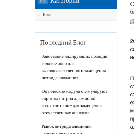
Категории
С
б
Блог
2
Последний Блог
с
н
Завоевание лидирующих позиций:
золотое окно для
высококачественного замещения
П
нитрида алюминия.
с
Оптические модули стимулируют
с
спрос на нитрид алюминия:
е
«золотое окно» для замещения
м
отечественных аналогов.
п
а
Рынок нитрида алюминия
стремительно растет: