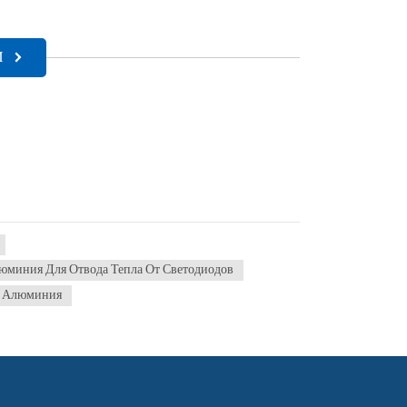
И
юминия Для Отвода Тепла От Светодиодов
а Алюминия