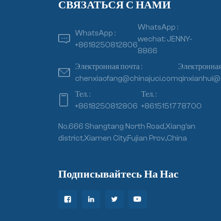
СВЯЗАТЬСЯ С НАМИ
WhatsApp :
WhatsApp :
wechat: JENNY-
+8618250812806
8866
Электронная почта :
Электронная 
chenxiaofang@chinajuci.com
qinxianhui@
Тел. :
Тел. :
+8618250812806
+8615151778700
No.666 Shangtang North Road,Xiang’an
district,Xiamen City,Fujian Prov.,China
Подписывайтесь На Нас