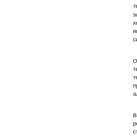
т
основы для своих проектов?
э
Почему нитрид алюминия (AlN)
х
такой дорогой?
я
с
ТЕГИ
т
т
AlN filler for power module
п
TIM
а
AlN filler for thermal pad
AlN filler for thermal gel
В
р
AlN particle gradation design
с
Aluminum Nitride TIM