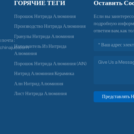
ГОРЯЧИЕ ТЕГИ
Оставить Со
Порошок Нитрида Алюминия
Если вы заинтересо
подробную информац
Производство Нитрида Алюминия
ответим вам, как то
Гранулы Нитрида Алюминия
почта :
Наполнитель Из Нитрида
chinajuci.com
Алюминия
Порошок Нитрида Алюминия (AlN)
Нитрид Алюминия Керамика
Алн Нитрид Алюминия
Лист Нитрида Алюминия
Представлять Н