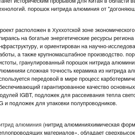
танет историческим прорывом для Китая в области 
ехнологий.
порошок нитрида алюминия
от "догоняющ
роект расположен в Хуххотской зоне экономического
пираясь на богатые энергетические ресурсы регион
нфраструктуру, и ориентирован на научно-исследова
аботы, а также крупномасштабное производство.
пор
истоты
,
гранулированный порошок нитрида алюмини
люминия
и сложная точность
керамика из нитрида а
спользуется передовой в мире процесс карботермич
беспечивающий гарантированное качество основны
одулей IGBT, подложек для рассеивания тепла свето
G и подложек для упаковки полупроводников.
итрид алюминия
(
нитрид алюминия
химическая фор
еплопроводящих материалов», обладает сверхвысок