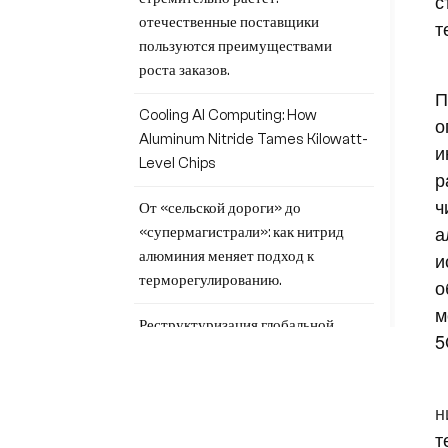
с
отечественные поставщики
т
пользуются преимуществами
роста заказов.
П
Cooling AI Computing: How
о
Aluminum Nitride Tames Kilowatt-
и
Level Chips
р
ч
От «сельской дороги» до
а
«супермагистрали»: как нитрид
и
алюминия меняет подход к
терморегулированию.
о
м
Реструктуризация глобальной
5
цепочки поставок нитрида
алюминия
н
Можно ли использовать недорогой
т
лист нитрида алюминия в качестве