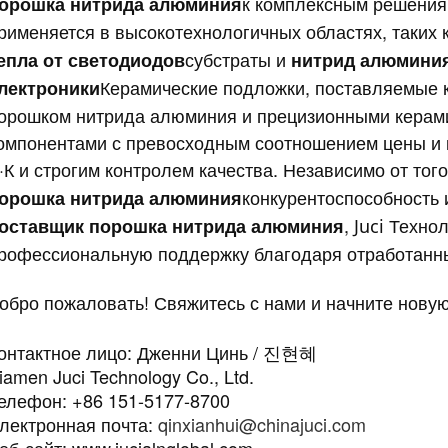
к комплексным решения
орошка нитрида алюминия
рименяется в высокотехнологичных областях, таких 
субстраты и
епла от светодиодов
нитрид алюминия
Керамические подложки, поставляемые 
лектроники
орошком нитрида алюминия и прецизионными керам
омпонентами с превосходным соотношением цены и к
·К и строгим контролем качества. Независимо от тог
конкурентоспособность 
орошка нитрида алюминия
,
Технол
оставщик порошка нитрида алюминия
Juci
рофессиональную поддержку благодаря отработанны
обро пожаловать! Свяжитесь с нами и начните новую
онтактное лицо: Дженни Цинь / 진현혜
iamen Juci Technology Co., Ltd.
елефон: +86 151-5177-8700
лектронная почта:
qinxianhui@chinajuci.com
еб-сайт: www.jucialnglobal.com