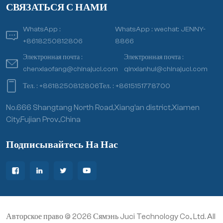
СВЯЗАТЬСЯ С НАМИ
WhatsApp :
WhatsApp :
wechat: JENNY-
+8618250812806
8866
Электронная почта :
Электронная почта :
chenxiaofang@chinajuci.com
qinxianhui@chinajuci.com
Тел. :
+8618250812806
Тел. :
+8615151778700
No.666 Shangtang North Road,Xiang’an district,Xiamen
City,Fujian Prov.,China
Подписывайтесь На Нас
Авторское право © 2026 Сямэнь Juci Technology Co., Ltd. All