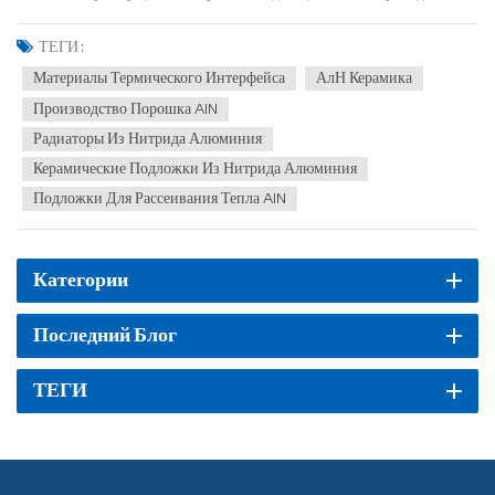
надежная электроизоляция и коэффициент теплового расширения,
соответствующий кремнию. В каких областях его можно применять?
ТЕГИ :
1. Теплоотводящие подложки и корпусы электро...
Материалы Термического Интерфейса
АлН Керамика
Производство Порошка AlN
Радиаторы Из Нитрида Алюминия
Керамические Подложки Из Нитрида Алюминия
Подложки Для Рассеивания Тепла AlN
Категории
Последний Блог
ТЕГИ