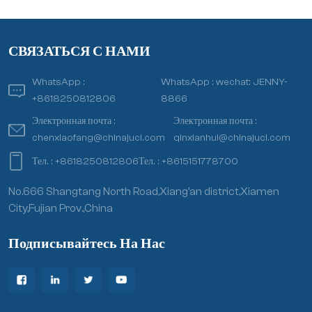
СВЯЗАТЬСЯ С НАМИ
WhatsApp :
WhatsApp :
wechat: JENNY-
+8618250812806
8866
Электронная почта :
Электронная почта :
chenxiaofang@chinajuci.com
qinxianhui@chinajuci.com
Тел. :
+8618250812806
Тел. :
+8615151778700
No.666 Shangtang North Road,Xiang’an district,Xiamen
City,Fujian Prov.,China
Подписывайтесь На Нас