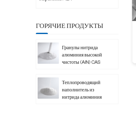
ГОРЯЧИЕ ПРОДУКТЫ
Гранулы нитрида
алюминия высокой
чистоты (AlN) CAS
24304-00-5
Теплопроводящий
наполнитель из
нитрида алюминия
(AlN) CAS 24304-
00-5