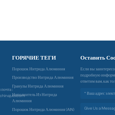
ГОРЯЧИЕ ТЕГИ
Оставить Со
Порошок Нитрида Алюминия
Если вы заинтересо
подробную информац
Производство Нитрида Алюминия
ответим вам, как то
Гранулы Нитрида Алюминия
почта :
Наполнитель Из Нитрида
chinajuci.com
Алюминия
Порошок Нитрида Алюминия (AlN)