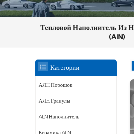
Тепловой Наполнитель Из 
(AlN)
Категории
АЛН Порошок
АЛН Гранулы
ALN Наполнитель
Керамика ALN