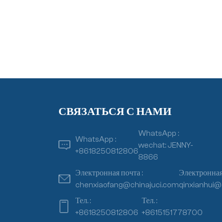
СВЯЗАТЬСЯ С НАМИ
WhatsApp :
WhatsApp :
wechat: JENNY-
+8618250812806
8866
Электронная почта :
Электронная 
chenxiaofang@chinajuci.com
qinxianhui@
Тел. :
Тел. :
+8618250812806
+8615151778700