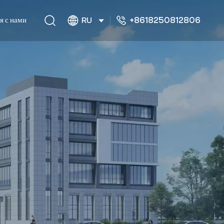
+8618250812806
я с нами
RU