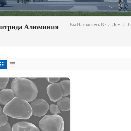
Т
/
Дом
/
Вы Находитесь В :
Нитрида Алюминия