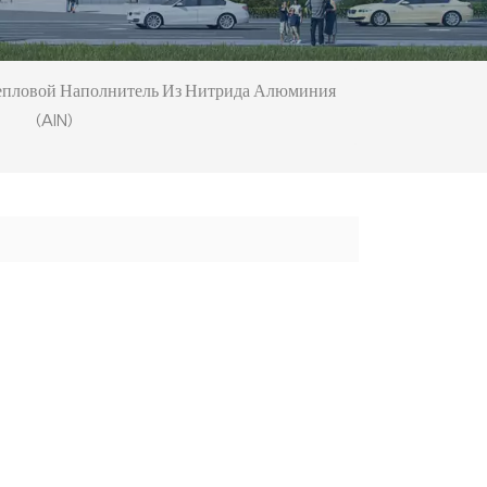
епловой Наполнитель Из Нитрида Алюминия
(AlN)