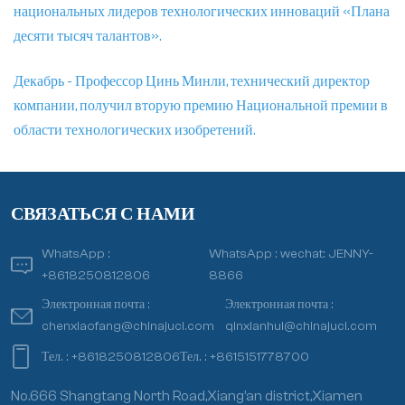
национальных лидеров технологических инноваций «Плана
десяти тысяч талантов».
Декабрь - Профессор Цинь Минли, технический директор
компании, получил вторую премию Национальной премии в
области технологических изобретений.
СВЯЗАТЬСЯ С НАМИ
WhatsApp :
WhatsApp :
wechat: JENNY-
+8618250812806
8866
Электронная почта :
Электронная почта :
chenxiaofang@chinajuci.com
qinxianhui@chinajuci.com
Тел. :
+8618250812806
Тел. :
+8615151778700
No.666 Shangtang North Road,Xiang’an district,Xiamen