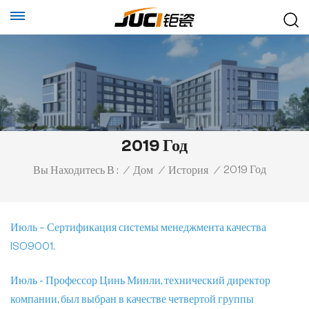
2019 Год
2019 Год
Вы Находитесь В :
/
Дом
/
История
/
Июль – Сертификация системы менеджмента качества
ISO9001.
Июль - Профессор Цинь Минли, технический директор
компании, был выбран в качестве четвертой группы