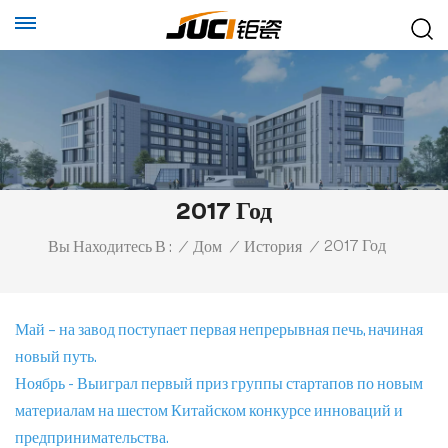
2017 Год
2017 Год
Вы Находитесь В :
/
Дом
/
История
/
Май – на завод поступает первая непрерывная печь, начиная
новый путь.
Ноябрь - Выиграл первый приз группы стартапов по новым
материалам на шестом Китайском конкурсе инноваций и
предпринимательства.