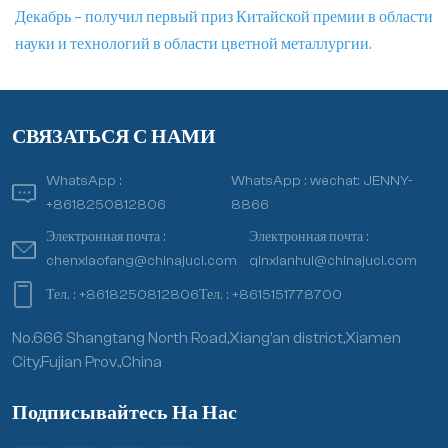
Декабрь – получил первый приз Китайской премии в области
науки и технологий в области цветной металлургии.
СВЯЗАТЬСЯ С НАМИ
WhatsApp :
WhatsApp :
wechat: JENNY-
+8618250812806
8866
Электронная почта :
Электронная почта :
chenxiaofang@chinajuci.com
qinxianhui@chinajuci.com
Тел. :
+8618250812806
Тел. :
+8615151778700
No.666 Shangtang North Road,Xiang’an district,Xiamen
City,Fujian Prov.,China
Подписывайтесь На Нас